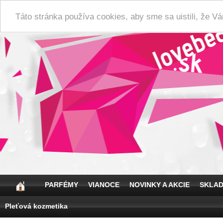
Táto stránka používa cookies, aby sme sa uistili, že 
PARFÉMY
VIANOCE
NOVINKY A AKCIE
SKLA
Pleťová kozmetika