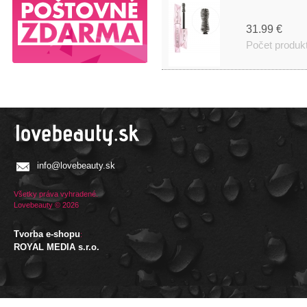
31.99 €
Počet produk
info@lovebeauty.sk
Všetky práva vyhradené.
Lovebeauty © 2026
Tvorba e-shopu
:
ROYAL MEDIA s.r.o.