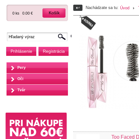
Nachádzate sa tu:
Úvod
Košík
0 ks
0.00 €
Prihlásenie
Registrácia
Pery
Oči
Tvár
Too Faced D