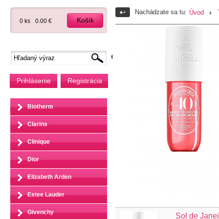
Nachádzate sa tu:
Úvod
Košík
0 ks
0.00 €
Prihlásenie
Registrácia
Biotherm
Clarins
Clinique
Dior
Elizabeth Arden
Estee Lauder
Givenchy
Sol de Janei