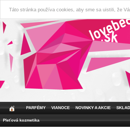
Táto stránka používa cookies, aby sme sa uistili, že 
PARFÉMY
VIANOCE
NOVINKY A AKCIE
SKLA
Pleťová kozmetika