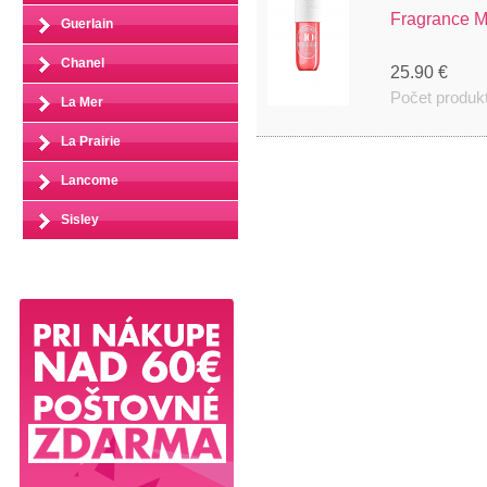
Fragrance M
Guerlain
Chanel
25.90 €
Počet produk
La Mer
La Prairie
Lancome
Sisley