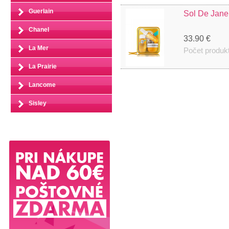
Guerlain
Sol De Jane
Chanel
33.90 €
La Mer
Počet produk
La Prairie
Lancome
Sisley