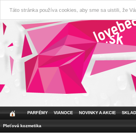
Táto stránka používa cookies, aby sme sa uistili, že 
PARFÉMY
VIANOCE
NOVINKY A AKCIE
SKLA
Pleťová kozmetika