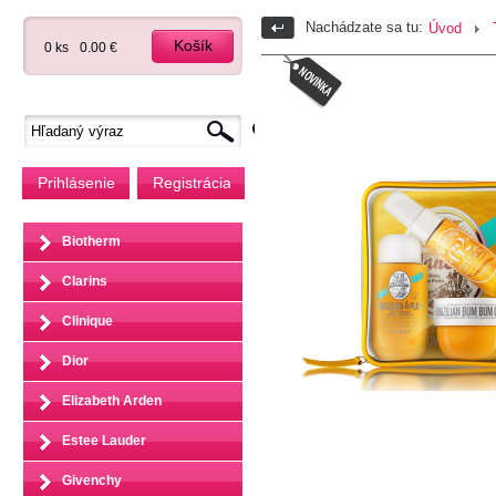
Nachádzate sa tu:
Úvod
Košík
0 ks
0.00 €
Prihlásenie
Registrácia
Biotherm
Clarins
Clinique
Dior
Elizabeth Arden
Estee Lauder
Givenchy