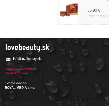
36.90 €
Počet produk
info@lovebeauty.sk
Všetky práva vyhradené.
Lovebeauty © 2026
Tvorba e-shopu
:
ROYAL MEDIA s.r.o.