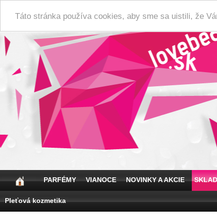
Táto stránka používa cookies, aby sme sa uistili, že 
PARFÉMY
VIANOCE
NOVINKY A AKCIE
SKLA
Pleťová kozmetika