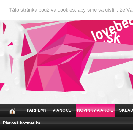
Táto stránka používa cookies, aby sme sa uistili, že 
PARFÉMY
VIANOCE
NOVINKY A AKCIE
SKLA
Pleťová kozmetika