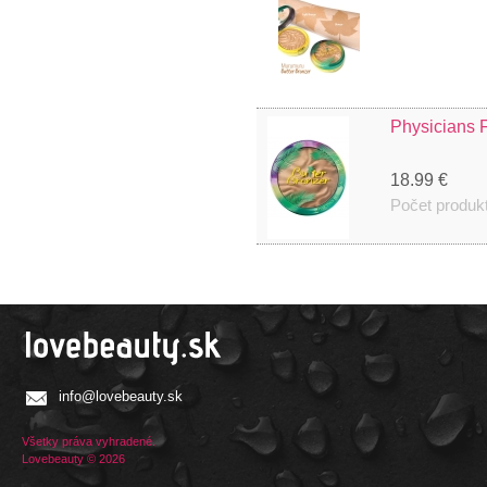
Physicians 
18.99 €
Počet produk
info@lovebeauty.sk
Všetky práva vyhradené.
Lovebeauty © 2026