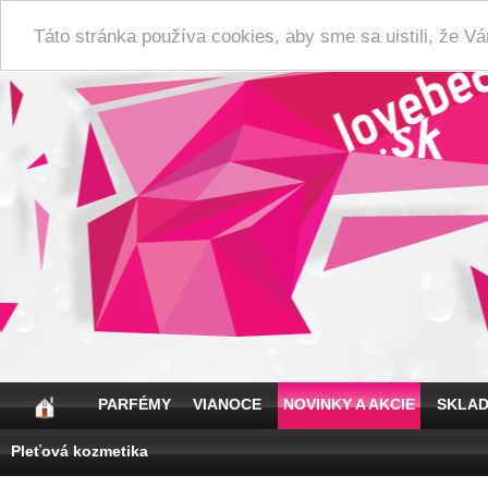
Táto stránka používa cookies, aby sme sa uistili, že 
PARFÉMY
VIANOCE
NOVINKY A AKCIE
SKLA
Pleťová kozmetika