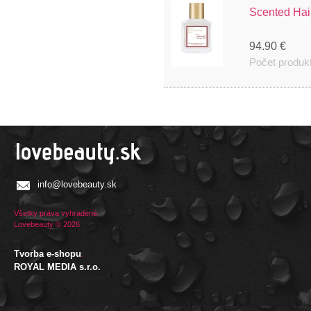
Scented Hai
94.90 €
Počet produk
info@lovebeauty.sk
Všetky práva vyhradené.
Lovebeauty © 2026
Tvorba e-shopu
:
ROYAL MEDIA s.r.o.