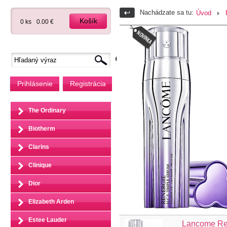
Nachádzate sa tu:
Úvod
Košík
0 ks
0.00 €
Prihlásenie
Registrácia
The Ordinary
Biotherm
Clarins
Clinique
Dior
Elizabeth Arden
Estee Lauder
Lancome Ren