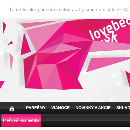
Táto stránka používa cookies, aby sme sa uistili, že 
PARFÉMY
VIANOCE
NOVINKY A AKCIE
SKLA
Pleťová kozmetika