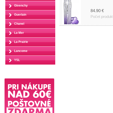
Givenchy
84.90 €
Guerlain
Počet produk
Chanel
La Mer
La Prairie
Lancome
YSL