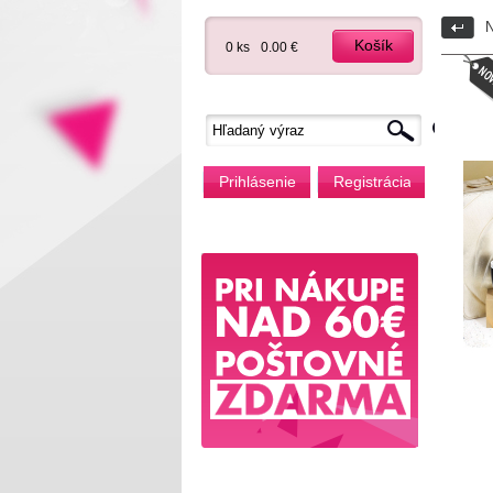
N
Košík
0 ks
0.00 €
Prihlásenie
Registrácia