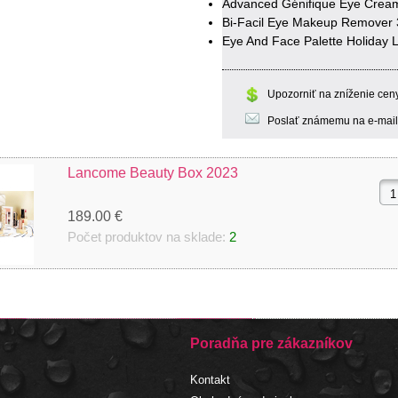
Advanced Génifique Eye Cream 
Bi-Facil Eye Makeup Remover
Eye And Face Palette Holiday L
Upozorniť na zníženie cen
Poslať známemu na e-mail
Lancome Beauty Box 2023
189.00 €
Počet produktov na sklade:
2
Poradňa pre zákazníkov
Kontakt