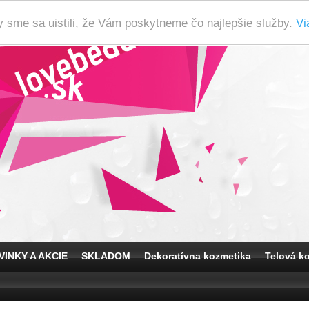
y sme sa uistili, že Vám poskytneme čo najlepšie služby.
Vi
VINKY A AKCIE
SKLADOM
Dekoratívna kozmetika
Telová k