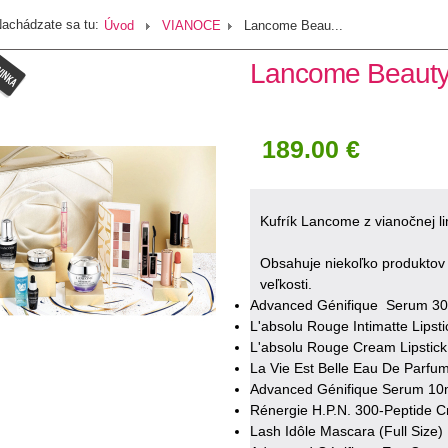
achádzate sa tu:
Úvod
VIANOCE
Lancome Beau...
Lancome Beauty
189.00 €
Kufrík Lancome z vianočnej li
Obsahuje niekoľko produktov v 
veľkosti.
Advanced Génifique Serum 30m
L'absolu Rouge Intimatte Lipsti
L'absolu Rouge Cream Lipstick 
La Vie Est Belle Eau De Parfu
Advanced Génifique Serum 10
Rénergie H.P.N. 300-Peptide C
Lash Idôle Mascara (Full Size)