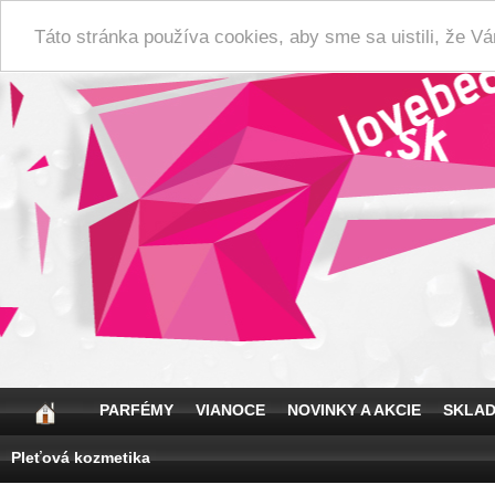
Táto stránka používa cookies, aby sme sa uistili, že 
PARFÉMY
VIANOCE
NOVINKY A AKCIE
SKLA
Pleťová kozmetika