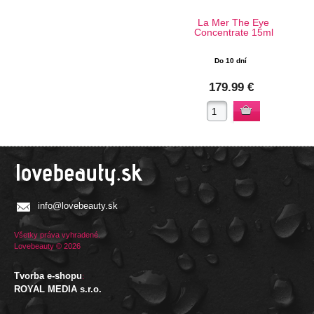
La Mer The Eye
Concentrate 15ml
Do 10 dní
179.99 €
info@lovebeauty.sk
Všetky práva vyhradené.
Lovebeauty © 2026
Tvorba e-shopu
:
ROYAL MEDIA s.r.o.