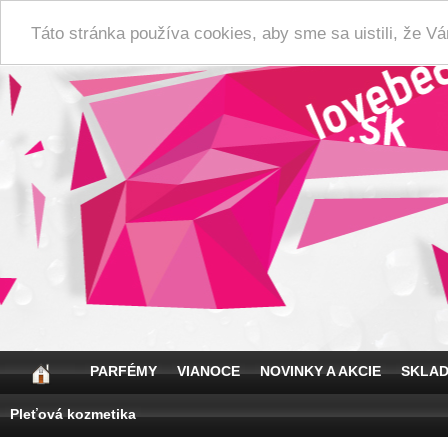
Táto stránka používa cookies, aby sme sa uistili, že 
PARFÉMY
VIANOCE
NOVINKY A AKCIE
SKLA
Pleťová kozmetika