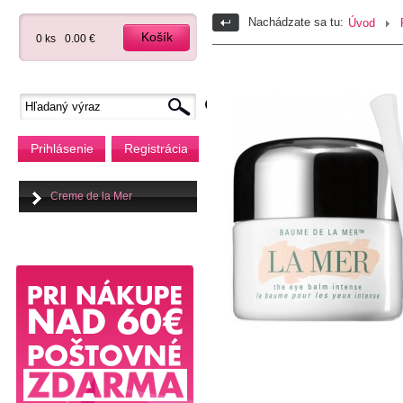
Nachádzate sa tu:
Úvod
Košík
0 ks
0.00 €
Prihlásenie
Registrácia
Creme de la Mer