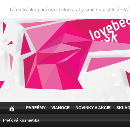
Táto stránka používa cookies, aby sme sa uistili, že 
PARFÉMY
VIANOCE
NOVINKY A AKCIE
SKLA
Pleťová kozmetika