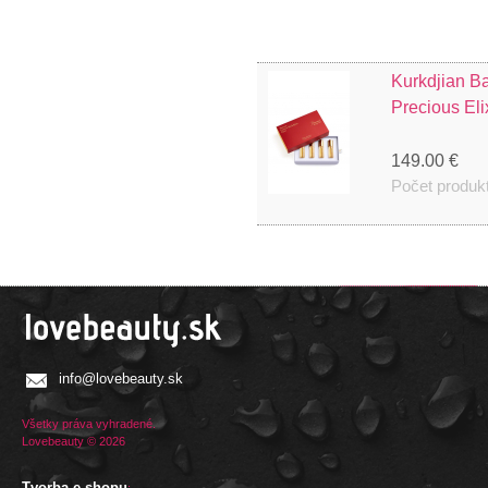
Kurkdjian B
Precious Eli
149.00 €
Počet produk
info@lovebeauty.sk
Všetky práva vyhradené.
Lovebeauty © 2026
Tvorba e-shopu
: