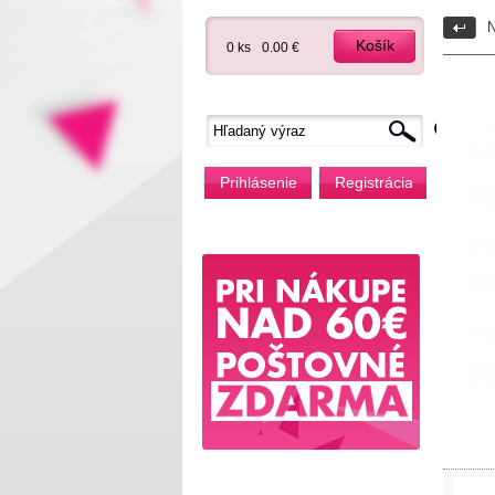
N
Košík
0 ks
0.00 €
Prihlásenie
Registrácia