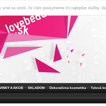
y sme sa uistili, že Vám poskytneme čo najlepšie služby.
Vi
VINKY A AKCIE
SKLADOM
Dekoratívna kozmetika
Telová k