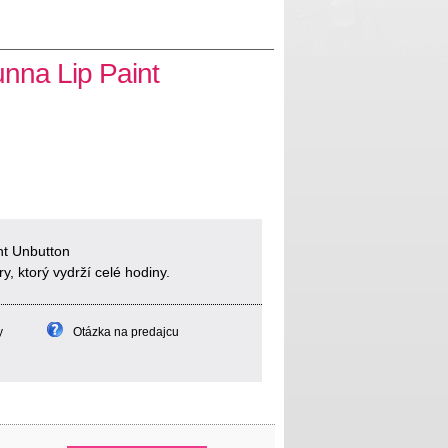
nna Lip Paint
nt Unbutton
y, ktorý vydrží celé hodiny.
y
Otázka na predajcu