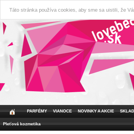
Táto stránka používa cookies, aby sme sa uistili, že 
PARFÉMY
VIANOCE
NOVINKY A AKCIE
SKLA
Pleťová kozmetika