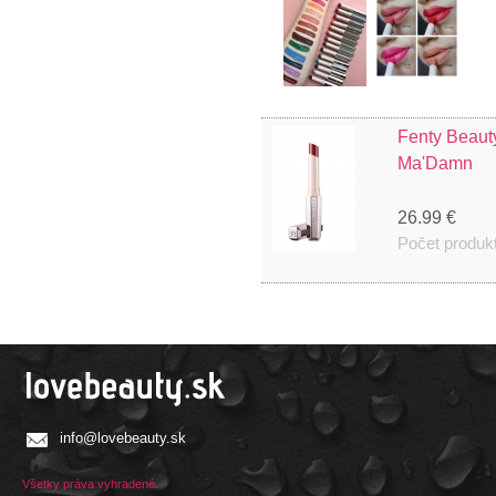
Fenty Beauty
Ma'Damn
26.99 €
Počet produk
info@lovebeauty.sk
Všetky práva vyhradené.