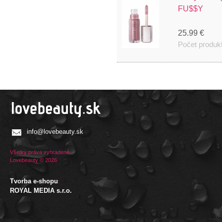
FU$$Y
25.99 €
Počet produk
info@lovebeauty.sk
Všetky práva vyhradené.
Lovebeauty © 2026
Tvorba e-shopu
:
ROYAL MEDIA s.r.o.