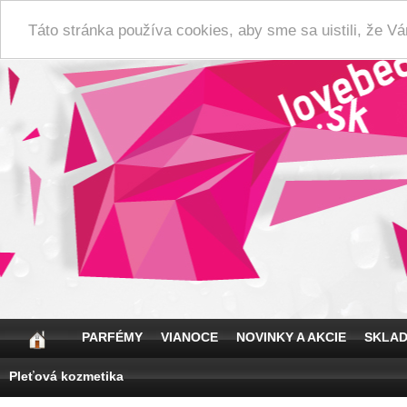
Táto stránka používa cookies, aby sme sa uistili, že 
PARFÉMY
VIANOCE
NOVINKY A AKCIE
SKLA
Pleťová kozmetika