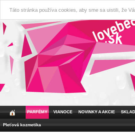
Táto stránka používa cookies, aby sme sa uistili, že 
PARFÉMY
VIANOCE
NOVINKY A AKCIE
SKLA
Pleťová kozmetika