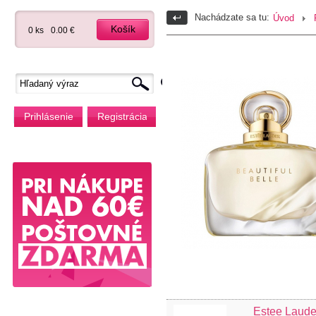
Nachádzate sa tu:
Úvod
Košík
0 ks
0.00 €
Prihlásenie
Registrácia
Estee Laud