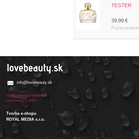
TESTER
39.99 €
Počet produk
info@lovebeauty.sk
Všetky práva vyhradené.
Lovebeauty © 2026
Tvorba e-shopu
:
ROYAL MEDIA s.r.o.