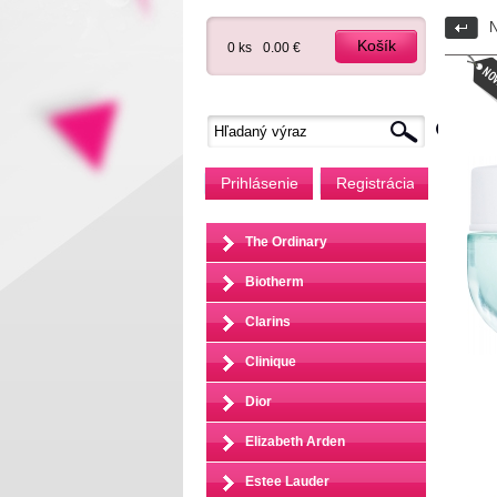
N
Košík
0 ks
0.00 €
Prihlásenie
Registrácia
The Ordinary
Biotherm
Clarins
Clinique
Dior
Elizabeth Arden
Estee Lauder