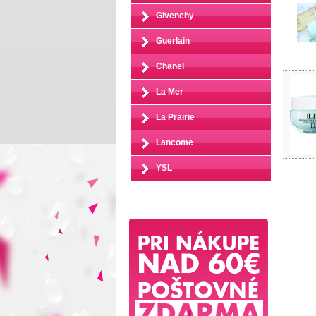
Givenchy
Guerlain
Chanel
La Mer
La Prairie
Lancome
YSL