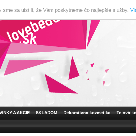
y sme sa uistili, že Vám poskytneme čo najlepšie služby.
Vi
VINKY A AKCIE
SKLADOM
Dekoratívna kozmetika
Telová k