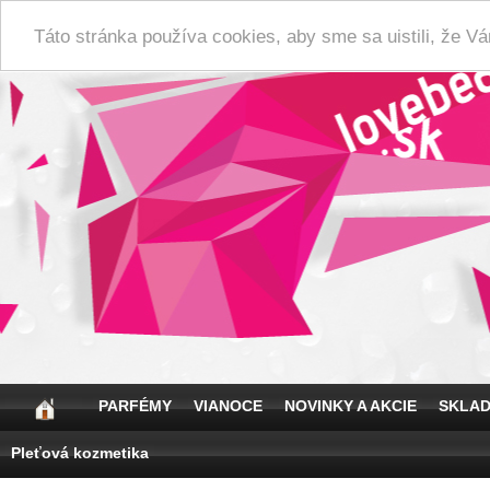
Táto stránka používa cookies, aby sme sa uistili, že 
PARFÉMY
VIANOCE
NOVINKY A AKCIE
SKLA
Pleťová kozmetika