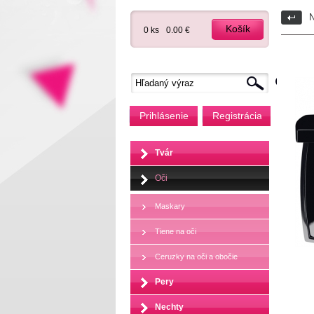
N
Košík
0 ks
0.00 €
Prihlásenie
Registrácia
Tvár
Oči
Maskary
Tiene na oči
Ceruzky na oči a obočie
Pery
Nechty