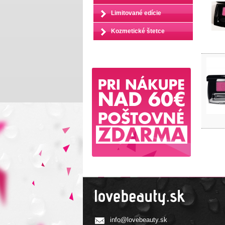
Limitované edície
Kozmetické štetce
info@lovebeauty.sk