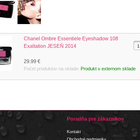
Chanel Ombre Essentiele Eyeshadow 108
Exaltation JESEŇ 2014
29.99 €
Počet produktov na sklade:
Produkt v externom sklade
Poradňa pre zákazníkov
Kontakt
Obchodné podmienky