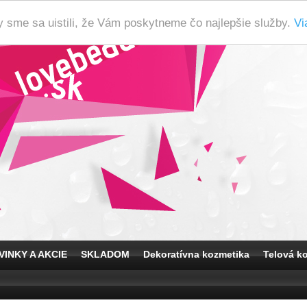
y sme sa uistili, že Vám poskytneme čo najlepšie služby.
Vi
VINKY A AKCIE
SKLADOM
Dekoratívna kozmetika
Telová k