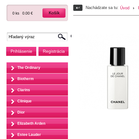
Nachádzate sa tu:
Úvod
Košík
0 ks
0.00 €
Prihlásenie
Registrácia
The Ordinary
Biotherm
Clarins
Clinique
Dior
Elizabeth Arden
Estee Lauder