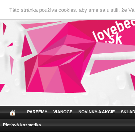
Táto stránka používa cookies, aby sme sa uistili, že 
PARFÉMY
VIANOCE
NOVINKY A AKCIE
SKLA
Pleťová kozmetika