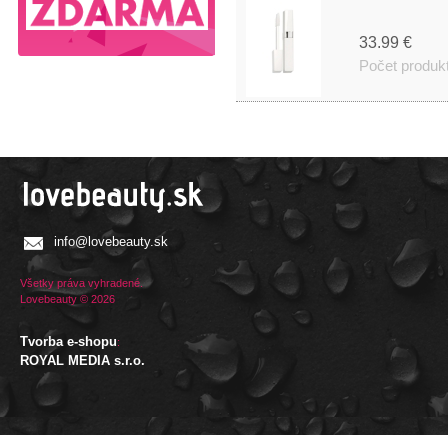
33.99 €
Počet produk
info@lovebeauty.sk
Všetky práva vyhradené.
Lovebeauty © 2026
Tvorba e-shopu
:
ROYAL MEDIA s.r.o.