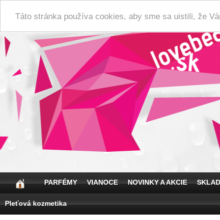
Táto stránka používa cookies, aby sme sa uistili, že 
PARFÉMY
VIANOCE
NOVINKY A AKCIE
SKLA
Pleťová kozmetika