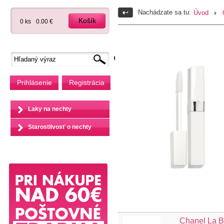
Nachádzate sa tu:
Úvod
Košík
0 ks
0.00 €
Prihlásenie
Registrácia
Laky na nechty
Starostlivosť o nechty
Chanel La B