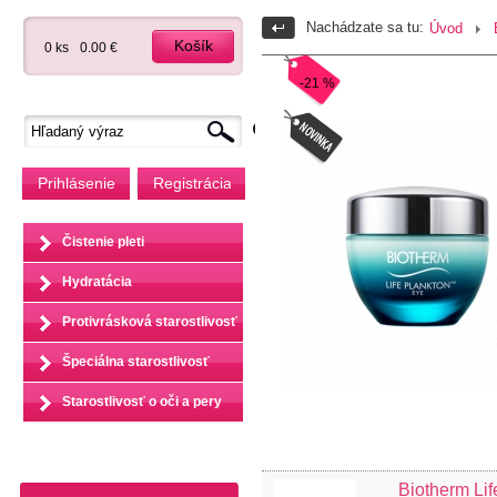
Nachádzate sa tu:
Úvod
Košík
0 ks
0.00 €
-21 %
Prihlásenie
Registrácia
Čistenie pleti
Hydratácia
Protivrásková starostlivosť
Špeciálna starostlivosť
Starostlivosť o oči a pery
Biotherm Li