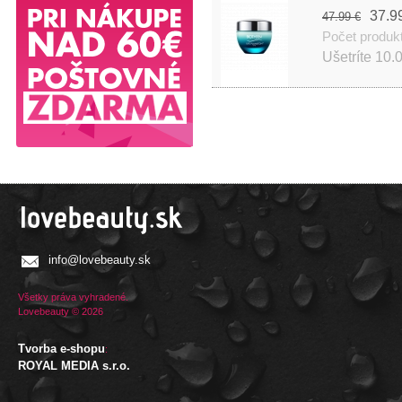
37.9
47.99 €
Počet produk
Ušetríte
10.
info@lovebeauty.sk
Všetky práva vyhradené.
Lovebeauty © 2026
Tvorba e-shopu
:
ROYAL MEDIA s.r.o.