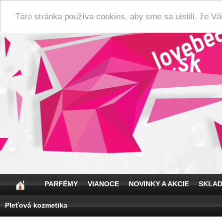
Táto stránka používa cookies, aby sme sa uistili, že 
PARFÉMY
VIANOCE
NOVINKY A AKCIE
SKLA
Pleťová kozmetika