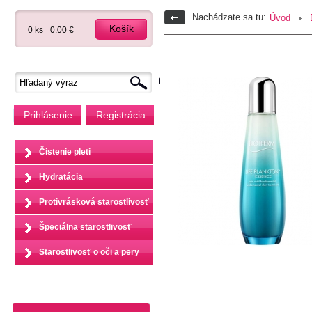
Nachádzate sa tu:
Úvod
Košík
0 ks
0.00 €
Prihlásenie
Registrácia
Čistenie pleti
Hydratácia
Protivrásková starostlivosť
Špeciálna starostlivosť
Starostlivosť o oči a pery