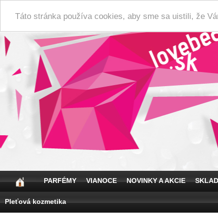
Táto stránka používa cookies, aby sme sa uistili, že 
PARFÉMY
VIANOCE
NOVINKY A AKCIE
SKLA
Pleťová kozmetika