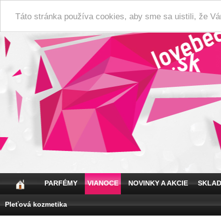
Táto stránka používa cookies, aby sme sa uistili, že 
PARFÉMY
VIANOCE
NOVINKY A AKCIE
SKLA
Pleťová kozmetika