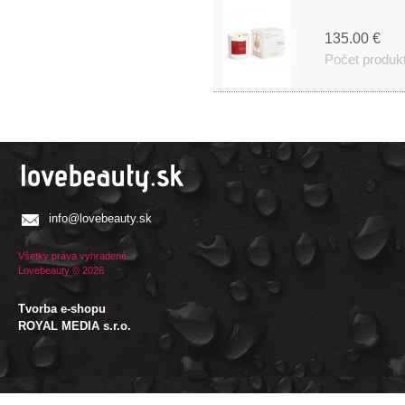
135.00 €
Počet produk
info@lovebeauty.sk
Všetky práva vyhradené.
Lovebeauty © 2026
Tvorba e-shopu
:
ROYAL MEDIA s.r.o.