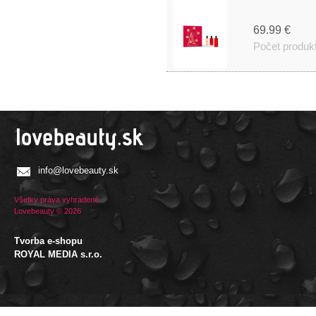
69.99 €
Počet produk
info@lovebeauty.sk
Všetky práva vyhradené.
Lovebeauty © 2026
Tvorba e-shopu
:
ROYAL MEDIA s.r.o.