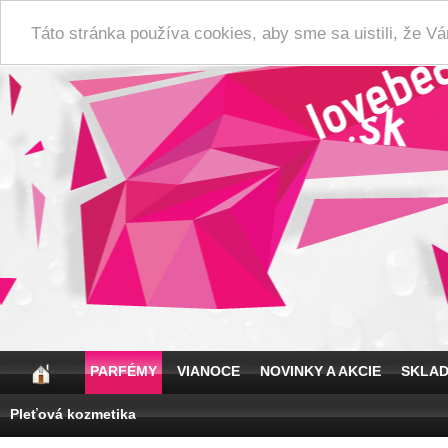
Táto stránka používa cookies, aby sme sa uistili, že 
PARFÉMY
VIANOCE
NOVINKY A AKCIE
SKLA
Pleťová kozmetika