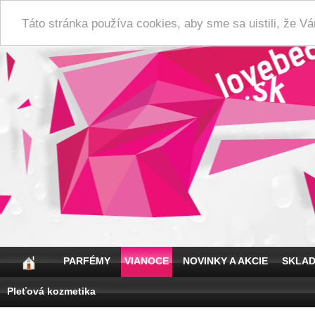
Táto stránka používa cookies, aby sme sa uistili, že 
PARFÉMY
VIANOCE
NOVINKY A AKCIE
SKLA
Pleťová kozmetika