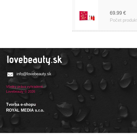
69.99 €
Počet produk
info@lovebeauty.sk
Všetky práva vyhradené.
Lovebeauty © 2026
Tvorba e-shopu
:
ROYAL MEDIA s.r.o.