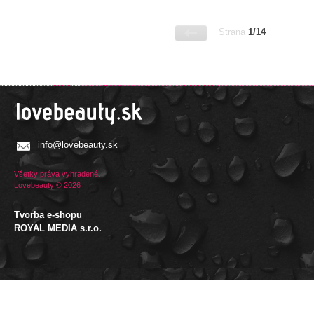
Strana
1/14
info@lovebeauty.sk
Všetky práva vyhradené.
Lovebeauty © 2026
Tvorba e-shopu
:
ROYAL MEDIA s.r.o.