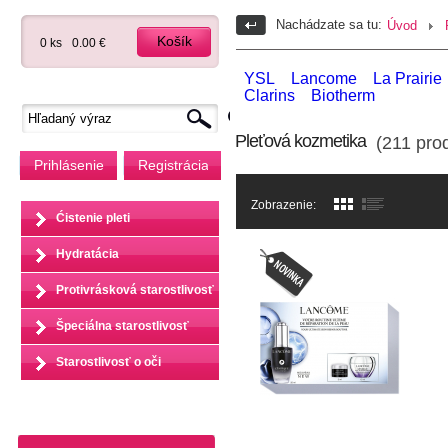
Nachádzate sa tu:
Úvod
Košík
0 ks
0.00 €
YSL
Lancome
La Prairie
Clarins
Biotherm
Pleťová kozmetika
(211 prod
Prihlásenie
Registrácia
Zobrazenie:
Ćistenie pleti
Hydratácia
Protivrásková starostlivosť
Špeciálna starostlivosť
Starostlivosť o oči