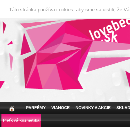
Táto stránka používa cookies, aby sme sa uistili, že 
PARFÉMY
VIANOCE
NOVINKY A AKCIE
SKLA
Pleťová kozmetika