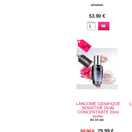
skladom
53.90 €
-50 %
LANCOME GENIFIQUE
L
SENSITIVE DUAL
CONCENTRATE 20ml
tester
Do 10 dní
29.99 €
59.90 €