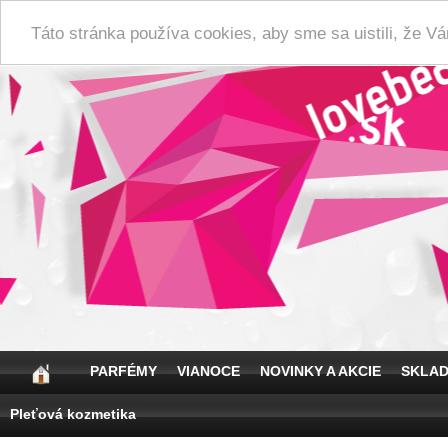
Táto stránka používa cookies, aby sme sa uistili, že 
PARFÉMY
VIANOCE
NOVINKY A AKCIE
SKLA
Pleťová kozmetika