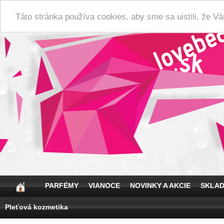
Táto stránka používa cookies, aby sme sa uistili, že 
PARFÉMY
VIANOCE
NOVINKY A AKCIE
SKLA
Pleťová kozmetika