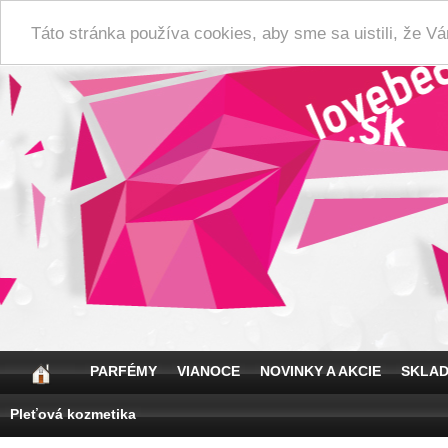
Táto stránka používa cookies, aby sme sa uistili, že 
PARFÉMY
VIANOCE
NOVINKY A AKCIE
SKLA
Pleťová kozmetika