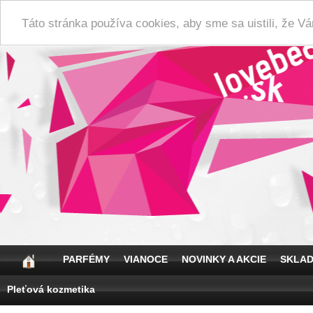
Táto stránka používa cookies, aby sme sa uistili, že 
PARFÉMY
VIANOCE
NOVINKY A AKCIE
SKLA
Pleťová kozmetika