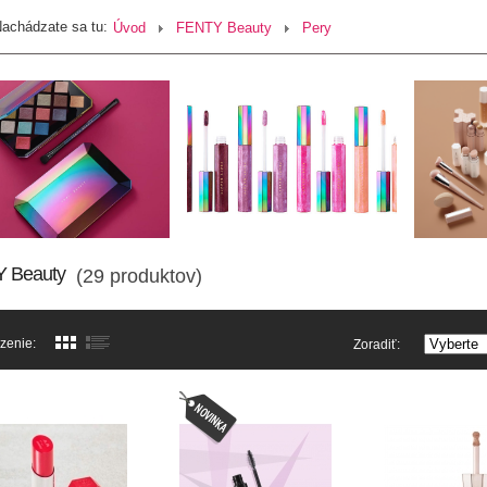
achádzate sa tu:
Úvod
FENTY Beauty
Pery
 Beauty
(29 produktov)
zenie:
Zoradiť: