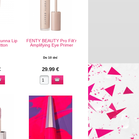
tunna Lip
FENTY BEAUTY Pro Filt’r
tton
Amplifying Eye Primer
Do 10 dní
€
29.99 €