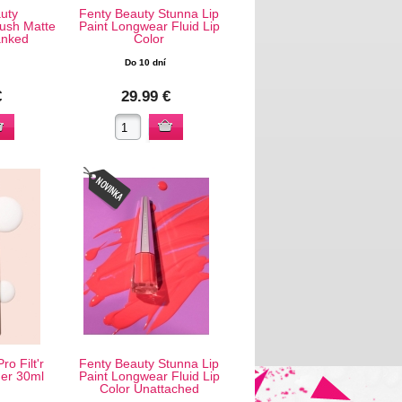
uty
Fenty Beauty Stunna Lip
lush Matte
Paint Longwear Fluid Lip
anked
Color
Do 10 dní
€
29.99 €
o Filt'r
Fenty Beauty Stunna Lip
mer 30ml
Paint Longwear Fluid Lip
Color Unattached