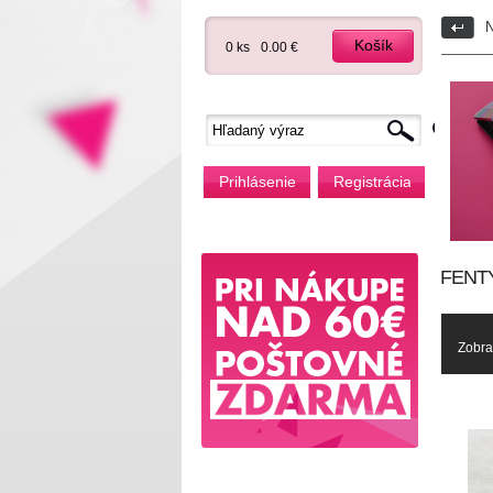
N
Košík
0 ks
0.00 €
Prihlásenie
Registrácia
FENTY
Zobra