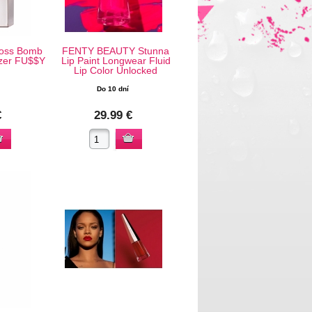
loss Bomb
FENTY BEAUTY Stunna
izer FU$$Y
Lip Paint Longwear Fluid
Lip Color Unlocked
Do 10 dní
€
29.99 €