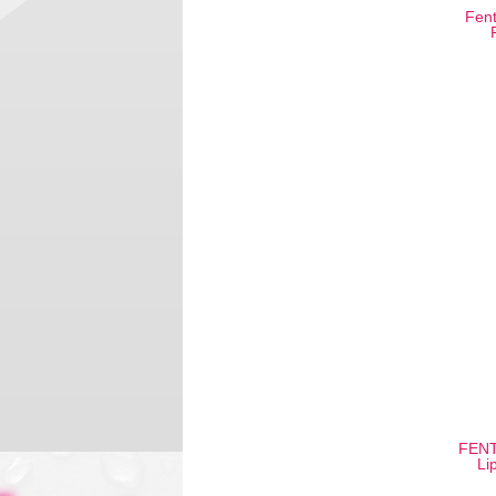
Fent
FENT
Li