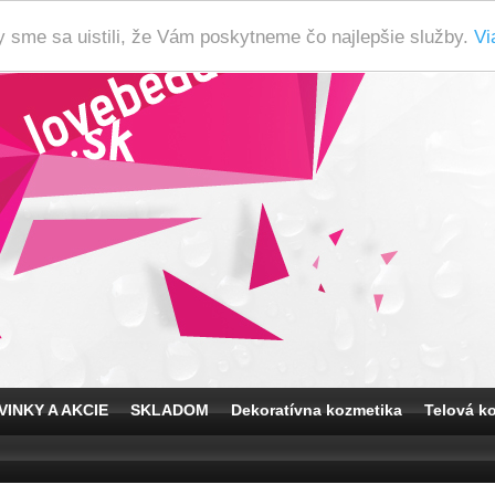
y sme sa uistili, že Vám poskytneme čo najlepšie služby.
Vi
VINKY A AKCIE
SKLADOM
Dekoratívna kozmetika
Telová k