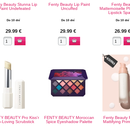
y Beauty Stunna Lip
Fenty Beauty Lip Paint
Fenty Bea
Paint Undefeated
Uncuffed
Mattemoiselle P
Lipstick Sp
Do 10 dní
Do 10 dní
Do 10 dní
29.99 €
29.99 €
26.99 
Y BEAUTY Pro Kiss'r
FENTY BEAUTY Moroccan
Fenty Beauty Pr
p-Loving Scrubstick
Spice Eyeshadow Palette
Mattifying Pri