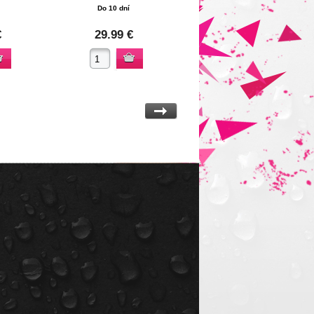
Do 10 dní
€
29.99 €