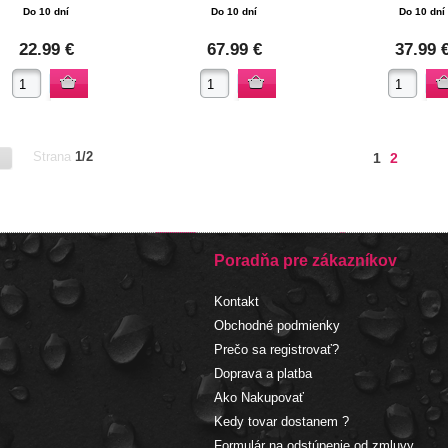
Do 10 dní
Do 10 dní
Do 10 dní
22.99 €
67.99 €
37.99 
Strana
1/2
1
2
Poradňa pre zákazníkov
Kontakt
Obchodné podmienky
Prečo sa registrovať?
Doprava a platba
Ako Nakupovať
Kedy tovar dostanem ?
Formulár na odstúpenie od zmluvy