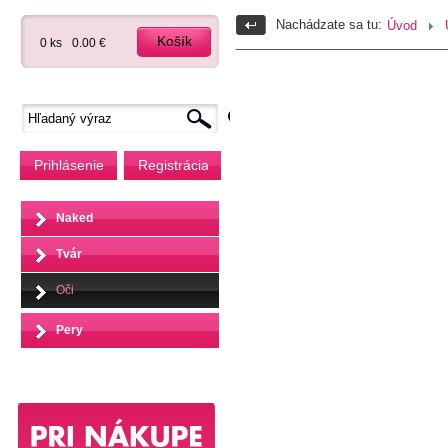
Nachádzate sa tu:
Úvod
Košík
0 ks
0.00 €
Prihlásenie
Registrácia
Naked
Tvár
Oči
Pery