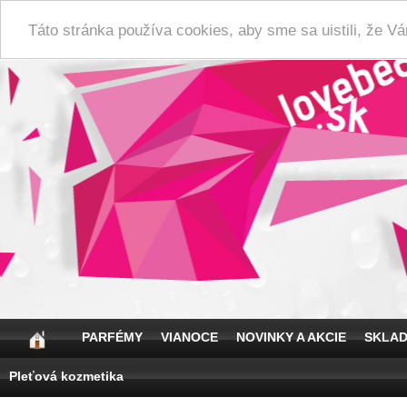
Táto stránka používa cookies, aby sme sa uistili, že 
PARFÉMY
VIANOCE
NOVINKY A AKCIE
SKLA
Pleťová kozmetika