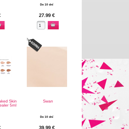
Do 10 dní
€
27.99 €
ked Skin
Swan
aler 5ml
Do 10 dní
€
39.99 €