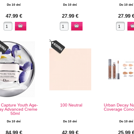
Do 10 dní
Do 10 dní
Do 10 dní
47.99 €
27.99 €
27.99 
 Capture Youth Age-
100 Neutral
Urban Decay Na
ay Advanced Creme
Coverage Conce
50ml
Do 10 dní
Do 10 dní
Do 10 dní
84.99 €
42.99 €
25.99 