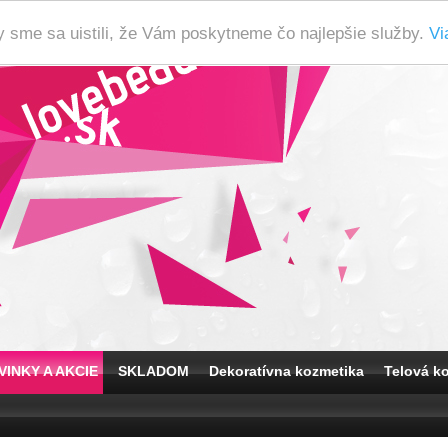
y sme sa uistili, že Vám poskytneme čo najlepšie služby.
Vi
VINKY A AKCIE
SKLADOM
Dekoratívna kozmetika
Telová k