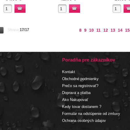
Strana
17/17
8
9
10
11
12
13
14
15
Poradňa pre zákazníkov
Kontakt
Obchodné podmienky
Prečo sa registrovať?
Doprava a platba
Ako Nakupovať
Kedy tovar dostanem ?
Formulár na odstúpenie od zmluvy
Ochrana osobných údajov