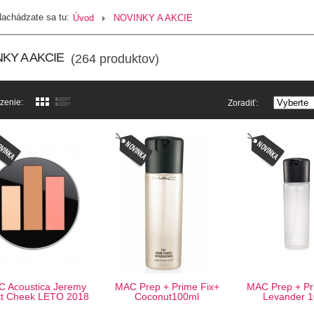
achádzate sa tu:
Úvod
NOVINKY A AKCIE
KY A AKCIE
(264 produktov)
zenie:
Zoradiť:
 Acoustica Jeremy
MAC Prep + Prime Fix+
MAC Prep + Pr
tt Cheek LETO 2018
Coconut100ml
Levander 