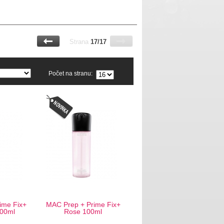
Strana
17/17
Počet na stranu:
ime Fix+
MAC Prep + Prime Fix+
100ml
Rose 100ml