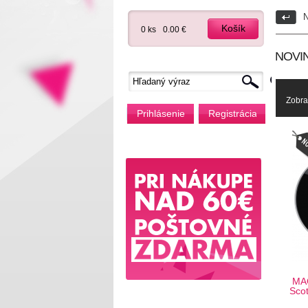
N
Košík
0 ks
0.00 €
NOVIN
Zobra
Prihlásenie
Registrácia
MAC
Sco