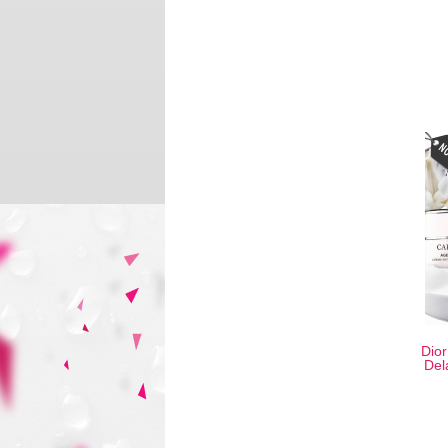
Dior
Del