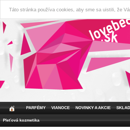
Táto stránka používa cookies, aby sme sa uistili, že 
PARFÉMY
VIANOCE
NOVINKY A AKCIE
SKLA
Pleťová kozmetika