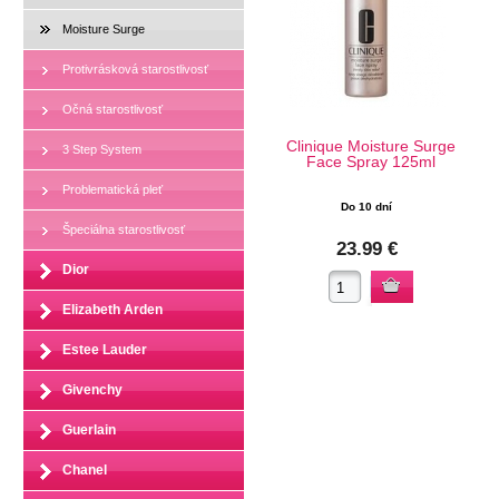
Moisture Surge
Protivrásková starostlivosť
Očná starostlivosť
Clinique Moisture Surge
3 Step System
Face Spray 125ml
Problematická pleť
Do 10 dní
Špeciálna starostlivosť
23.99 €
Dior
Elizabeth Arden
Estee Lauder
Givenchy
Guerlain
Chanel