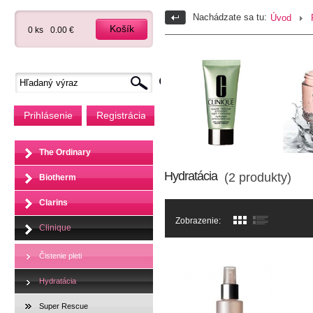
Nachádzate sa tu:
Úvod
Košík
0 ks
0.00 €
Prihlásenie
Registrácia
The Ordinary
Hydratácia
(2 produkty)
Biotherm
Clarins
Zobrazenie:
Clinique
Čistenie pleti
Hydratácia
Super Rescue