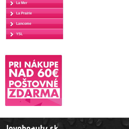
La Mer
La Prairie
Lancome
YSL