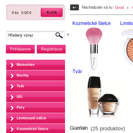
Nachádzate sa tu:
Úvod
Košík
0 ks
0.00 €
Kozmetické štetce
Limit
Prihlásenie
Registrácia
Meteorites
Tvár
Nechty
Tvár
Oči
Pery
Limitované edície
Guerlain
(25 produktov)
Kozmetické štetce