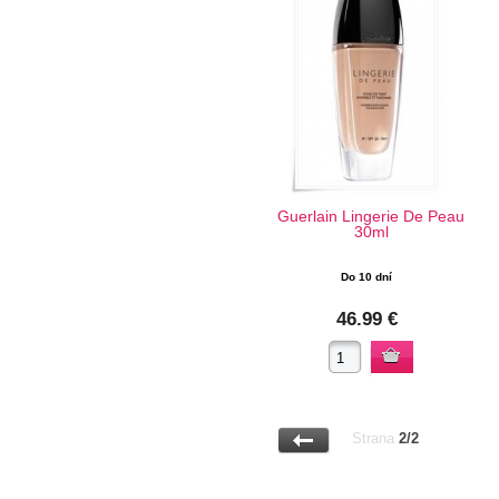
Guerlain Lingerie De Peau
30ml
Do 10 dní
46.99 €
Strana
2/2