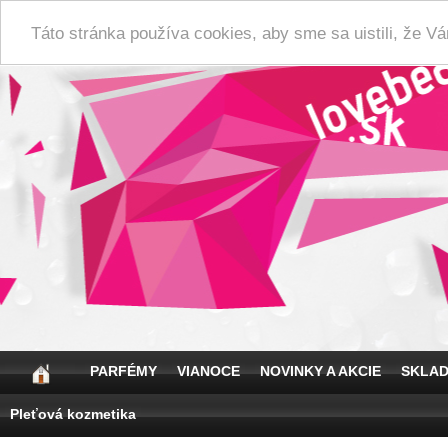
Táto stránka používa cookies, aby sme sa uistili, že 
PARFÉMY
VIANOCE
NOVINKY A AKCIE
SKLA
Pleťová kozmetika