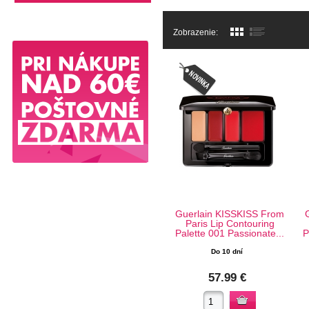
Zobrazenie:
Guerlain KISSKISS From
Paris Lip Contouring
Palette 001 Passionate...
P
Do 10 dní
57.99 €