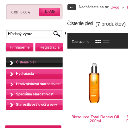
Nachádzate sa tu:
Úvod
Košík
0 ks
0.00 €
Čistenie pleti
(7 produktov)
Zobrazenie:
Prihlásenie
Registrácia
Čistenie pleti
Hydratácia
Protivrásková starostlivosť
Špeciálna starostlivosť
Starostlivosť o oči a pery
Biosource Total Renew Oil
200ml