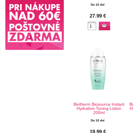
Do 10 dní
27.99 €
Biotherm Biosource Instant
B
Hydration Toning Lotion
H
200ml
Do 10 dní
19.99 €