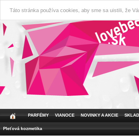
Táto stránka používa cookies, aby sme sa uistili, že 
PARFÉMY
VIANOCE
NOVINKY A AKCIE
SKLA
Pleťová kozmetika