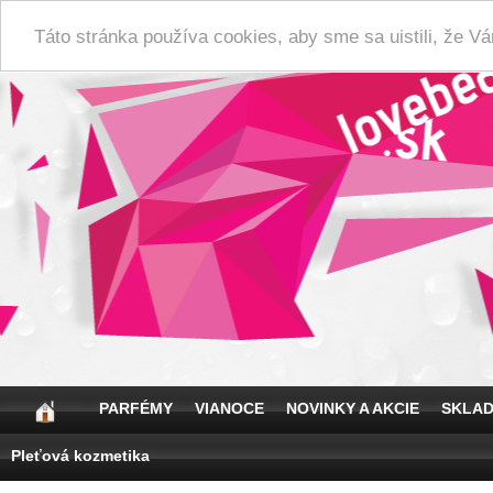
Táto stránka používa cookies, aby sme sa uistili, že 
PARFÉMY
VIANOCE
NOVINKY A AKCIE
SKLA
Pleťová kozmetika