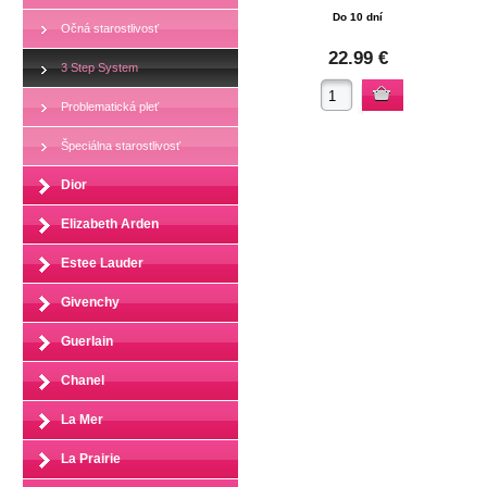
Do 10 dní
Očná starostlivosť
22.99 €
3 Step System
Problematická pleť
Špeciálna starostlivosť
Dior
Elizabeth Arden
Estee Lauder
Givenchy
Guerlain
Chanel
La Mer
La Prairie