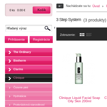
Nachádzate sa tu:
Úvod
Košík
0 ks
0.00 €
3 Step System
(3 produkty)
Zobrazenie:
Prihlásenie
Registrácia
The Ordinary
Biotherm
Clarins
Clinique
Čistenie pleti
Hydratácia
Clinique Liquid Facial Soap
C
Oily Skin 200ml
Protivrásková starostlivosť